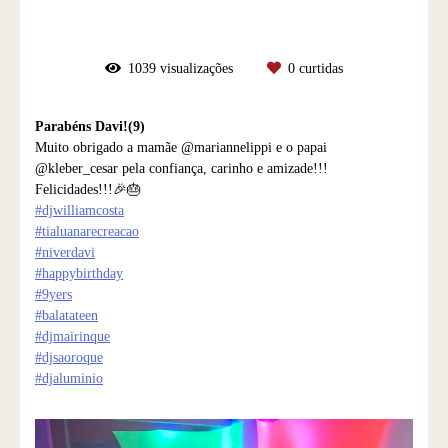
1039
visualizações
0
curtidas
Parabéns Davi!(9)
Muito obrigado a mamãe @mariannelippi e o papai
@kleber_cesar pela confiança, carinho e amizade!!!
Felicidades!!!🎉🎂
#djwilliamcosta
#tialuanarecreacao
#niverdavi
#happybirthday
#9yers
#balatateen
#djmairinque
#djsaoroque
#djaluminio