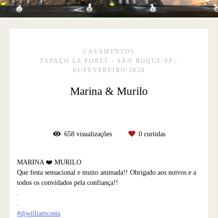
CASAMENTOS
ESPAÇO LA FORET - SÃO ROQUE/SP
01/FEVEREIRO/2020
Marina & Murilo
658
visualizações
0
curtidas
MARINA ❤️ MURILO
Que festa sensacional e muito animada!! Obrigado aos noivos e a
todos os convidados pela confiança!!
.
.
#djwilliamcosta