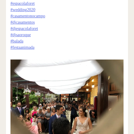
#espacolaforet
#wedding2020
#casamentonocampo
#djcasamentos
#djespacolaforet
#djsaoroque
#balada
#festaanimada