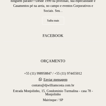
ninguém parado!!!Desde 1999 na profissão, sua especialidade é
Casamentos pé na areia, no campo e eventos Corporativos e
Sociais. Seu...
Saiba mais
FACEBOOK
ORÇAMENTO
+55 (11) 998958847 / +55 (11) 974455012
Enviar mensagem
contato@djwilliamcosta.com.br
Estrada Monjolinho, 15, Condominio Turmalina - casa 78 -
Monjolinho
Mairinque / SP