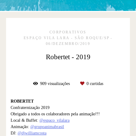
CORPORATIVOS
ESPAÇO VILA LARA - SÃO ROQUE/SP
06/DEZEMBRO/2019
Robertet - 2019
909
visualizações
0
curtidas
ROBERTET
Confraternização 2019
Obrigado a todos os colaboradores pela animação!!!
Local & Buffet:
@espaco_vilalara
Animação:
@grupoanimabrasil
DJ:
@djwilliamcosta