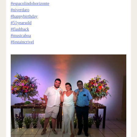
#espacolindohorizonte
#niverdaro
#happybirthday
#51yearsold
#flashback
#musicaboa
#festaincrivel