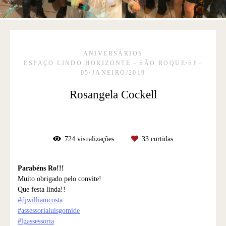
ANIVERSÁRIOS
ESPAÇO LINDO HORIZONTE - SÃO ROQUE/SP
05/JANEIRO/2019
Rosangela Cockell
724
visualizações
33
curtidas
Parabéns Ro!!!
Muito obrigado pelo convite!
Que festa linda!!
#djwilliamcosta
#assessorialuisgomide
#lgassessoria