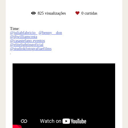
825
visualizações
0
curtidas
Time:
@juliabfabricio_
@benny__don
@djwilliamcosta
@casastefano.eventos
@elitelightingoficial
@studiokfotografiaefilms
.