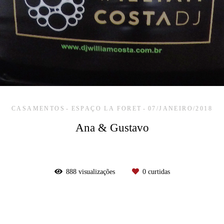
CASAMENTOS
ESPAÇO LA FORET
07/JANEIRO/2018
Ana & Gustavo
888
visualizações
0
curtidas