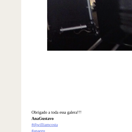
Obrigado a toda essa galera!!!
Ana
Gustavo
#
djwilliamcosta
#
anaegu