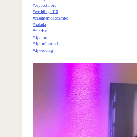
#
espacolaforet
#
wedding2018
#
casamentonocampo
#
balada
#
sunday
#
djlaforet
#
djprofissional
#
djwedding