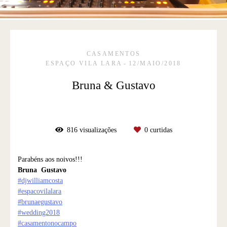
CASAMENTOS
ESPAÇO VILA LARA
12/MAIO/2018
Bruna & Gustavo
816
visualizações
0
curtidas
Parabéns aos noivos!!!
Bruna
Gustavo
#
djwilliamcosta
#
espacovilalara
#
brunaegustavo
#
wedding2018
#
casamentonocampo