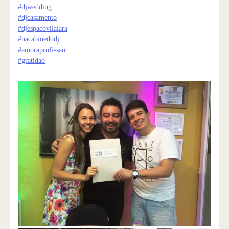
#
djwedding
#
djcasamento
#
djespacovilalara
#
nacabinedodj
#
amoraprofissao
#
gratidao