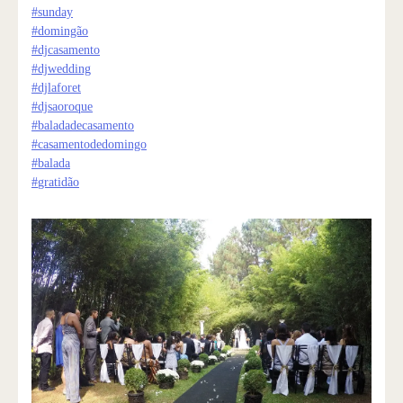
#
sunday
#
domingão
#
djcasamento
#
djwedding
#
djlaforet
#
djsaoroque
#
baladadecasamento
#
casamentodedomingo
#
balada
#
gratidão