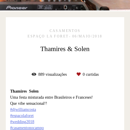
CASAMENTOS
ESPAÇO LA FORET
06/MAIO/2018
Thamires & Solen
889
visualizações
0
curtidas
Thamires
Solen
Uma festa misturada entre Brasileiros e Franceses!
Que vibe sensacional!!
#
djwilliamcosta
#
espacolaforet
#
wedding2018
#
casamentonocampo