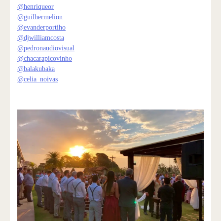
@henriqueor
@guilhermelion
@evanderportiho
@djwilliamcosta
@pedronaudiovisual
@chacarapicovinho
@balakubaka
@celia_noivas