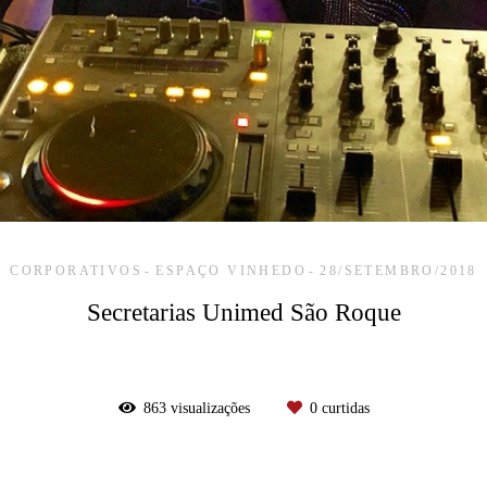
CORPORATIVOS
ESPAÇO VINHEDO
28/SETEMBRO/2018
Secretarias Unimed São Roque
863
visualizações
0
curtidas