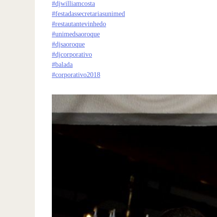
#
djwilliamcosta
#
festadassecretariasunimed
#
restautantevinhedo
#
unimedsaoroque
#
djsaoroque
#
djcorporativo
#
balada
#
corporativo2018