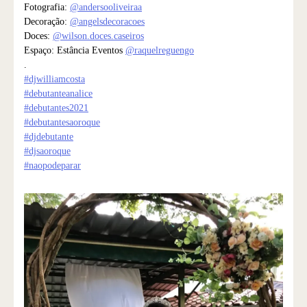
Fotografia:
@andersooliveiraa
Decoração:
@angelsdecoracoes
Doces:
@wilson.doces.caseiros
Espaço: Estância Eventos
@raquelreguengo
.
#djwilliamcosta
#debutanteanalice
#debutantes2021
#debutantesaoroque
#djdebutante
#djsaoroque
#naopodeparar