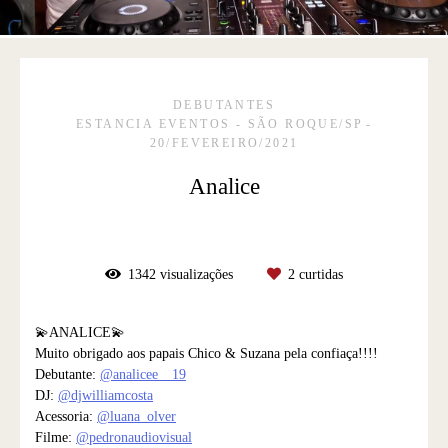
DEBUTANTES
ESTANCIA EVENTOS - SÃO ROQUE/SP
20/FEVEREIRO/2021
Analice
1342
visualizações
2
curtidas
💫ANALICE💫
Muito obrigado aos papais Chico & Suzana pela confiaça!!!!
Debutante:
@analicee__19
DJ:
@djwilliamcosta
Acessoria:
@luana_olver
Filme:
@pedronaudiovisual